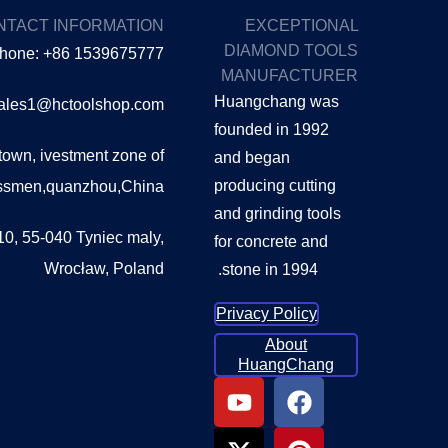
NTACT INFORMATION
EXCEPTIONAL
DIAMOND TOOLS
hone: +86 1539675777
MANUFACTURER
Huangchang was
sales1@hctoolshop.com
founded in 1992
own, ivestment zone of
and began
producing cutting
essmen,quanzhou,China
and grinding tools
0, 55-040 Tyniec maly,
for concrete and
Wrocław, Poland
stone in 1994.
Privacy Policy
About
HuangChang