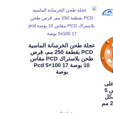
عجلة طحن الخرسانة الماسية
PCD بقطعة 250 مم، قرص
طحن بلاستراك PCD مقاس
10 بوصة Pcd 5×100 17
بوصة
لى
شكل كأس PCD مقاس 5
شكل