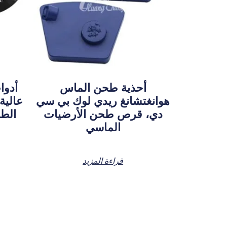
أحذية طحن الماس
أدوا
هوانغتشانغ ريدي لوك بي سي
دي، قرص طحن الأرضيات
الطح
الماسي
قراءة المزيد