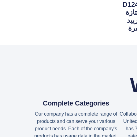
دة التلميع الماسية D124
تازة
كربيد
رة
Complete Categories
Our company has a complete range of
Collabor
products and can serve your various
United
product needs. Each of the company's
has 
products has usage data in the market,
pate