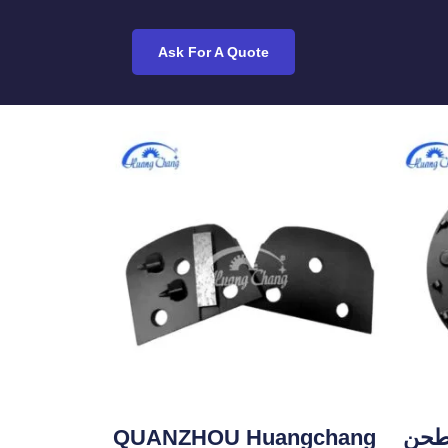
Ask For A Quote
ت طحن
QUANZHOU Huangchang