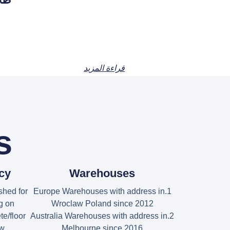
قراءة المزيد
s
ncy
Warehouses
shed for
1.Europe Warehouses with address in
g on
Wroclaw Poland since 2012
te/floor
2.Australia Warehouses with address in
w.
Melbourne since 2016