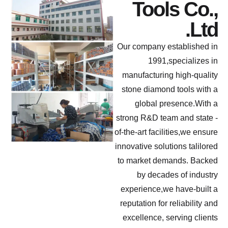
Our c
manu
ston
g
strong
of-the-
innovat
to ma
exper
reputa
exce