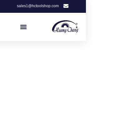
sales1@hctoolshop.com
Get Free Quote