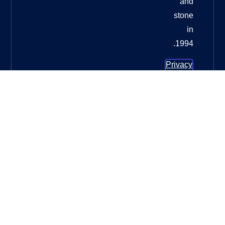
وسادات
تلميع
الأرضيات
الماسية
لترميم
الأرضيات
الخرسانية:
الدليل
الأمثل
للحصول
ما العجلة
التي يجب
أن
أستخدمها
لطحن
الخرسانة؟
ما العجلة
التي يجب
أن
أستخدمها
لطحن
الخرسانة؟
دليل كامل