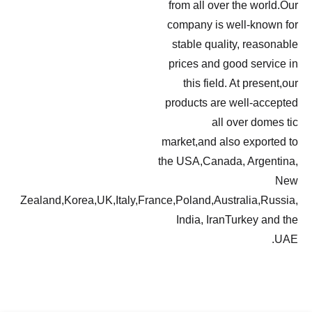
from
comp
stab
pric
t
produ
marke
the US
Zealand,Korea,UK,Italy,France,Pol
Ind