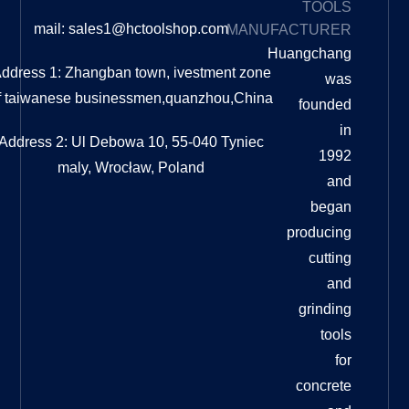
BLOG
mail: sales1@hctoolshop.com
MA
ما الفرق
بين
Address 1: Zhangban town, ivestment z
التلميع
of taiwanese businessmen,quanzhou,C
والتلميع؟
ما الفرق
بين
Address 2: Ul Debowa 10, 55-040 Tyni
التلميع
maly, Wrocław, Poland
والتلميع؟
دليل
شامل
عندما
يتعلق
الأمر
وسادات
تلميع
الأرضيات
الماسية
لترميم
الأرضيات
الخرسانية