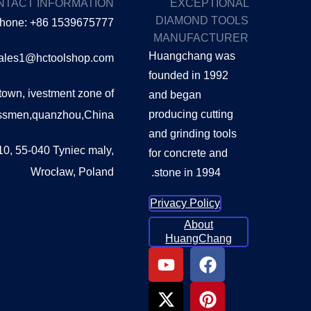
NTACT INFORMATION
EXCEPTIONAL
DIAMOND TOOLS
hone: +86 1539675777
MANUFACTURER
Huangchang was
sales1@hctoolshop.com
founded in 1992
own, ivestment zone of
and began
producing cutting
essmen,quanzhou,China
and grinding tools
0, 55-040 Tyniec maly,
for concrete and
Wrocław, Poland
stone in 1994.
Privacy Policy
About
HuangChang