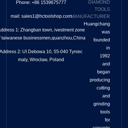
OUR
Phone: +86 1539675777
BLOG
mail: sales1@hctoolshop.com
MA
ما الفرق
بين
Address 1: Zhangban town, ivestment z
التلميع
of taiwanese businessmen,quanzhou,C
والتلميع؟
ما الفرق
بين
Address 2: Ul Debowa 10, 55-040 Tyni
التلميع
maly, Wrocław, Poland
والتلميع؟
دليل
شامل
عندما
يتعلق
الأمر
وسادات
تلميع
الأرضيات
الماسية
لترميم
الأرضيات