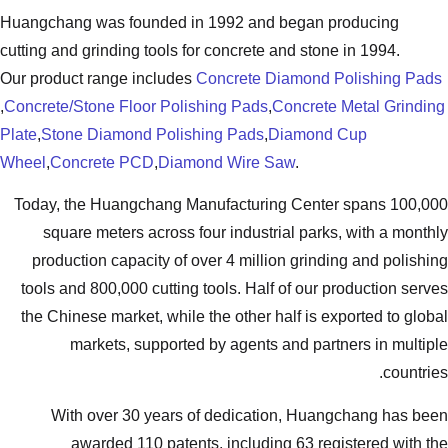
Huangchang was founded in 1992 and
cutting and grinding tools for concrete
Our product range includes
Concrete 
,
Concrete/Stone Floor Polishing Pads
,
Plate
,
Stone Diamond Polishing Pads
,
Wheel
,
Concrete PCD
,
Diamond Wire 
Today, the Huangchang Manufacturi
square meters across four industr
production capacity of over 4 milli
tools and 800,000 cutting tools. Hal
the Chinese market, while the other 
markets, supported by agents
With over 30 years of dedicat
awarded 110 patents, includi