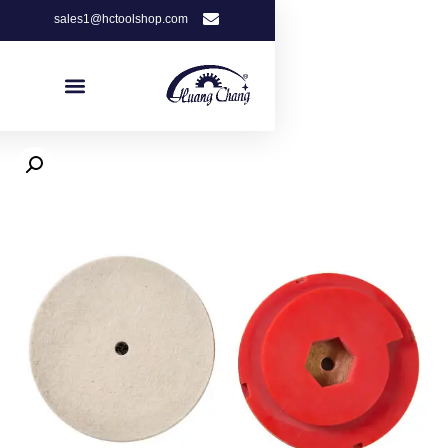
sales1@hctoolshop.com
Get Free Quote