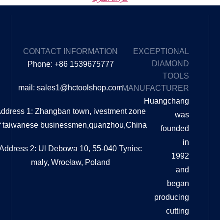
EXPLORE
CONTACT INFORMATION
OUR
Phone: +86 1539675777
BLOG
mail: sales1@hctoolshop.com
MA
ما الفرق
بين
Address 1: Zhangban town, ivestment z
التلميع
of taiwanese businessmen,quanzhou,C
والتلميع؟
ما الفرق
بين
Address 2: Ul Debowa 10, 55-040 Tyni
التلميع
maly, Wrocław, Poland
والتلميع؟
دليل
شامل
عندما
يتعلق
الأمر