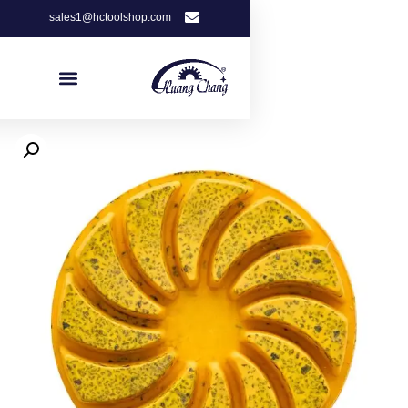
sales1@hctoolshop.com
Get Free Quote