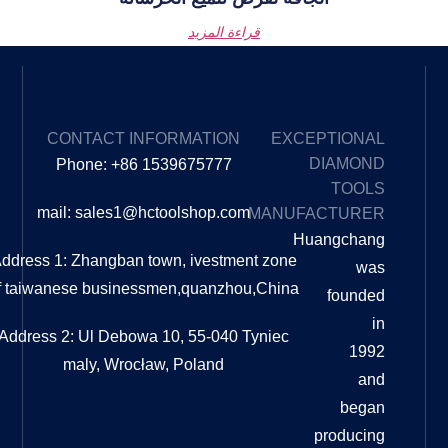
قراءة المزيد
EXPLORE
CONTACT INFORMATION
OUR
Phone: +86 1539675777
BLOG
mail: sales1@hctoolshop.com
MA
ما الفرق
بين
Address 1: Zhangban town, ivestment z
التلميع
of taiwanese businessmen,quanzhou,C
والتلميع؟
ما الفرق
بين
Address 2: Ul Debowa 10, 55-040 Tyni
التلميع
maly, Wrocław, Poland
والتلميع؟
دليل
شامل
عندما
يتعلق
الأمر