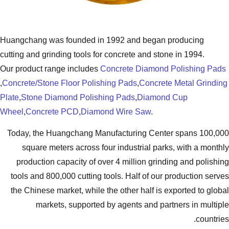
Huangchang was founded in 1992 and
cutting and grinding tools for concrete
Our product range includes
Concrete 
,
Concrete/Stone Floor Polishing Pads
,
Plate
,
Stone Diamond Polishing Pads
,
Wheel
,
Concrete PCD
,
Diamond Wire 
Today, the Huangchang Manufacturi
square meters across four industr
production capacity of over 4 milli
tools and 800,000 cutting tools. Hal
the Chinese market, while the other 
markets, supported by agents