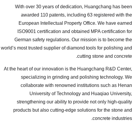
With over 30 years of dedicat
awarded 110 patents, includi
European Intellectual Propert
ISO9001 certification and obtai
German safety regulations. Our 
world’s most trusted supplier of diamon
c
At the heart of our innovation is th
specializing in grinding and
collaborate with renowned in
University of Technology
strengthening our ability to pro
products but also cutting-edge so