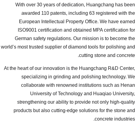
With over 30 years of dedicat
awarded 110 patents, includi
European Intellectual Propert
ISO9001 certification and obtai
German safety regulations. Our 
world’s most trusted supplier of diamon
c
At the heart of our innovation is th
specializing in grinding and
collaborate with renowned in
University of Technology
strengthening our ability to pro
products but also cutting-edge so