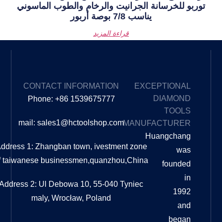
رانيت والرخام والطوب الماسوني
صة أربور
قراءة المزيد
EXPLORE
CONTACT INFORMATION
OUR
Phone: +86 1539675777
BLOG
mail: sales1@hctoolshop.com
MA
ما الفرق
بين
Address 1: Zhangban town, ivestment z
التلميع
of taiwanese businessmen,quanzhou,C
والتلميع؟
ما الفرق
بين
Address 2: Ul Debowa 10, 55-040 Tyni
التلميع
maly, Wrocław, Poland
والتلميع؟
دليل
شامل