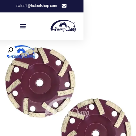
sales1@hctoolshop.com
Get Free Quote