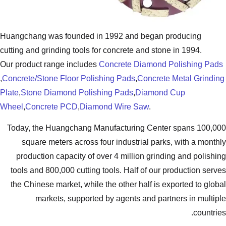
Huangchang was founded in 1992 and
cutting and grinding tools for concrete
Our product range includes
Concrete 
,
Concrete/Stone Floor Polishing Pads
,
Plate
,
Stone Diamond Polishing Pads
,
Wheel
,
Concrete PCD
,
Diamond Wire 
Today, the Huangchang Manufacturi
square meters across four industr
production capacity of over 4 milli
tools and 800,000 cutting tools. Hal
the Chinese market, while the other 
markets, supported by agents