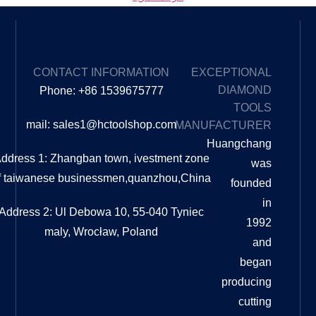
EXPLORE
CONTACT INFORMATION
OUR
Phone: +86 1539675777
BLOG
mail: sales1@hctoolshop.com
MA
ما الفرق
بين
Address 1: Zhangban town, ivestment z
التلميع
of taiwanese businessmen,quanzhou,C
والتلميع؟
ما الفرق
بين
Address 2: Ul Debowa 10, 55-040 Tyni
التلميع
maly, Wrocław, Poland
والتلميع؟
دليل
شامل
عندما
يتعلق
الأمر