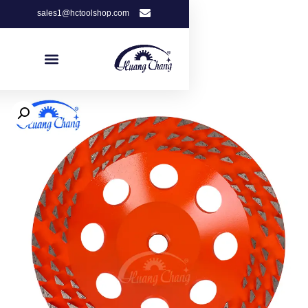
sales1@hctoolshop.com
Get Free Quote