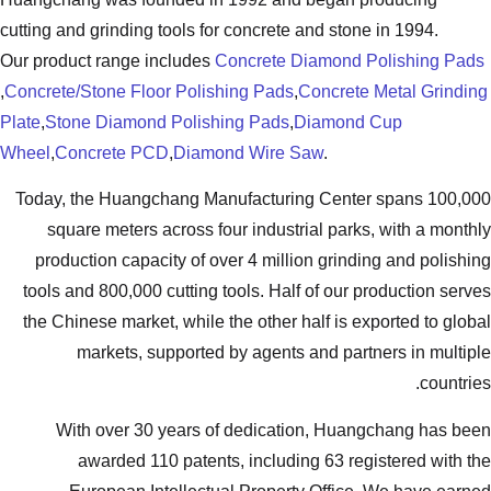
cutting and grinding tools for concrete
Our product range includes
Concrete 
,
Concrete/Stone Floor Polishing Pads
,
Plate
,
Stone Diamond Polishing Pads
,
Wheel
,
Concrete PCD
,
Diamond Wire 
Today, the Huangchang Manufacturi
square meters across four industr
production capacity of over 4 milli
tools and 800,000 cutting tools. Hal
the Chinese market, while the other 
markets, supported by agents
With over 30 years of dedicat
awarded 110 patents, includi