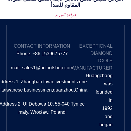
المقاوم للصدأ
قراءة المزيد
EXPLORE
CONTACT INFORMATION
OUR
Phone: +86 1539675777
BLOG
mail: sales1@hctoolshop.com
MA
ما الفرق
بين
Address 1: Zhangban town, ivestment z
التلميع
of taiwanese businessmen,quanzhou,C
والتلميع؟
ما الفرق
بين
Address 2: Ul Debowa 10, 55-040 Tyni
التلميع
maly, Wrocław, Poland
والتلميع؟
دليل
شامل
عندما