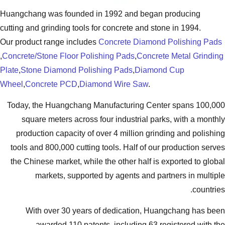
Huangchang was founded in 1992 and
cutting and grinding tools for concrete
Our product range includes
Concrete 
,
Concrete/Stone Floor Polishing Pads
,
Plate
,
Stone Diamond Polishing Pads
,
Wheel
,
Concrete PCD
,
Diamond Wire 
Today, the Huangchang Manufacturi
square meters across four industr
production capacity of over 4 milli
tools and 800,000 cutting tools. Hal
the Chinese market, while the other 
markets, supported by agents
With over 30 years of dedicat
awarded 110 patents, includi