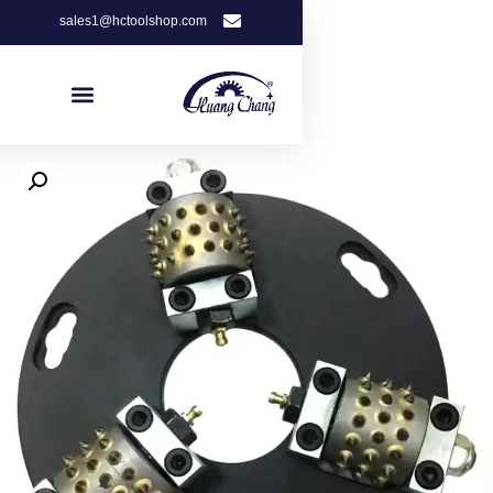
sales1@hctoolshop.com
Get Free Quote