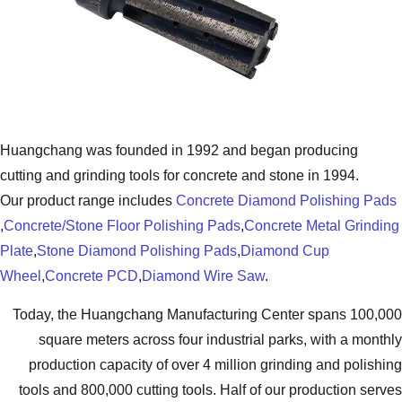
Huangchang was founded in 1992 and
cutting and grinding tools for concrete
Our product range includes
Concrete 
,
Concrete/Stone Floor Polishing Pads
,
Plate
,
Stone Diamond Polishing Pads
,
Wheel
,
Concrete PCD
,
Diamond Wire 
Today, the Huangchang Manufacturi
square meters across four industr
production capacity of over 4 milli
tools and 800,000 cutting tools. Hal