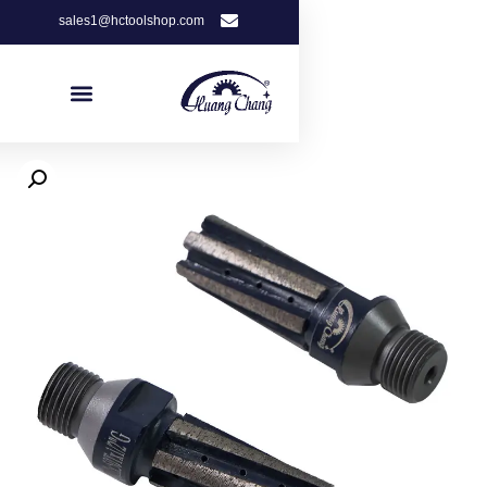
sales1@hctoolshop.com
Get Free Quote