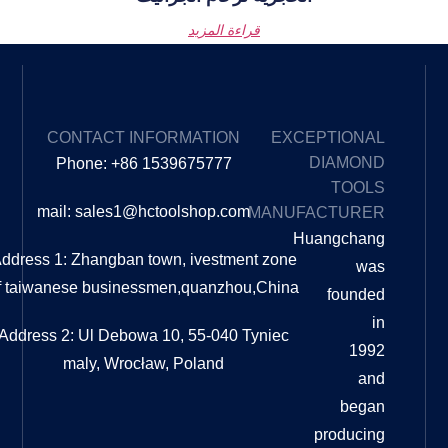
قراءة المزيد
EXPLORE
CONTACT INFORMATION
OUR
Phone: +86 1539675777
BLOG
mail: sales1@hctoolshop.com
MA
ما الفرق
بين
Address 1: Zhangban town, ivestment z
التلميع
of taiwanese businessmen,quanzhou,C
والتلميع؟
ما الفرق
بين
Address 2: Ul Debowa 10, 55-040 Tyni
التلميع
maly, Wrocław, Poland
والتلميع؟
دليل
شامل
عندما
يتعلق
الأمر