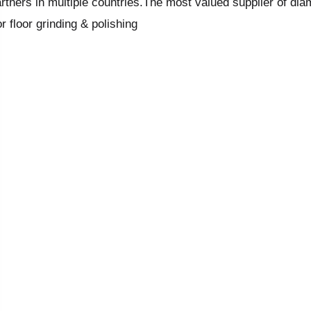
rtners in multiple countries.The most valued supplier of dia
or floor grinding & polishing.