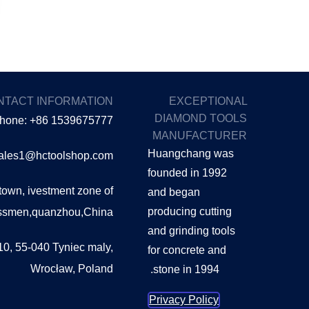
NTACT INFORMATION
EXCEPTIONAL
DIAMOND TOOLS
hone: +86 1539675777
MANUFACTURER
Huangchang was
sales1@hctoolshop.com
founded in 1992
own, ivestment zone of
and began
producing cutting
essmen,quanzhou,China
and grinding tools
0, 55-040 Tyniec maly,
for concrete and
Wrocław, Poland
stone in 1994.
Privacy Policy