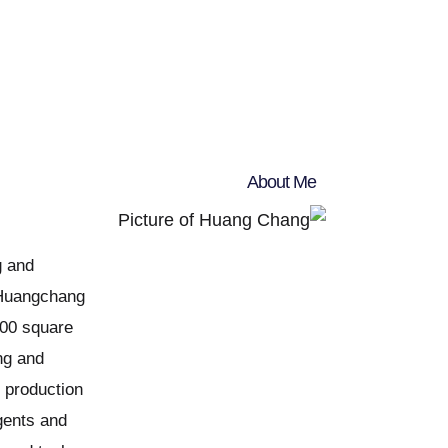
About Me
g and
e Huangchang
000 square
ing and
e production
gents and