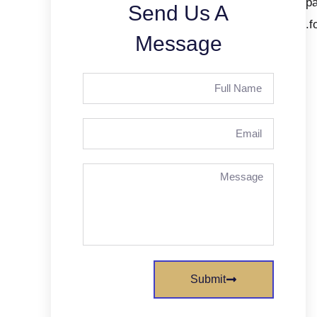
pa
Send Us A
f
Message
Submit